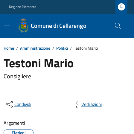
Regione Piemonte
Comune di Cellarengo
Home
/
Amministrazione
/
Politici
/
Testoni Mario
Testoni Mario
Consigliere
Condividi
Vedi azioni
Argomenti
Elezioni