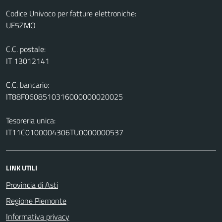
Codice Univoco per fatture elettroniche:
UF5ZMO
C.C. postale:
IT 13012141
C.C. bancario:
IT88F0608510316000000020025
Tesoreria unica:
IT11C0100004306TU0000000537
LINK UTILI
Provincia di Asti
Regione Piemonte
Informativa privacy