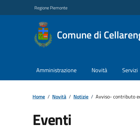
Regione Piemonte
Comune di Cellaren
Amministrazione
Novità
Servizi
Home
/
Novità
/
Notizie
/
Avviso- contributo ec
Eventi