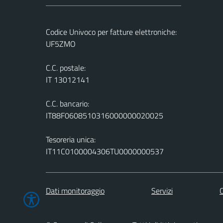
Codice Univoco per fatture elettroniche:
UF5ZMO
C.C. postale:
IT 13012141
C.C. bancario:
IT88F0608510316000000020025
Tesoreria unica:
IT11C0100004306TU0000000537
Dati monitoraggio
Servizi
C