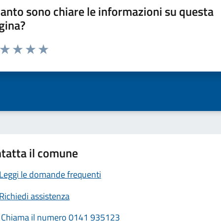
anto sono chiare le informazioni su questa
gina?
a da 1 a 5 stelle la pagina
ta 1 stelle su 5
Valuta 2 stelle su 5
Valuta 3 stelle su 5
Valuta 4 stelle su 5
Valuta 5 stelle su 5
tatta il comune
Leggi le domande frequenti
Richiedi assistenza
Chiama il numero 0141 935123