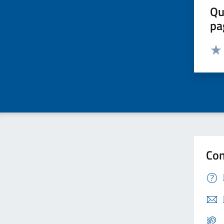
Qu
pa
Valut
Valu
Con