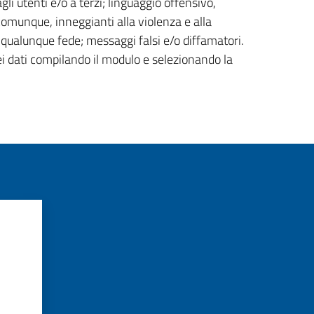
gli utenti e/o a terzi; linguaggio offensivo,
 comunque, inneggianti alla violenza e alla
di qualunque fede; messaggi falsi e/o diffamatori.
ei dati compilando il modulo e selezionando la