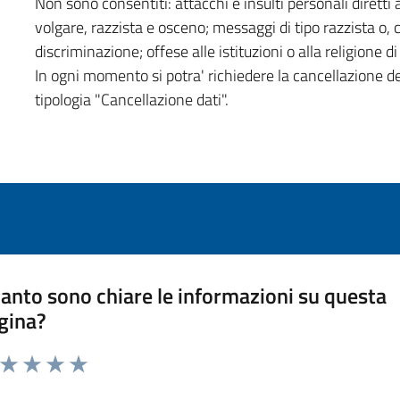
Non sono consentiti: attacchi e insulti personali diretti a
volgare, razzista e osceno; messaggi di tipo razzista o,
discriminazione; offese alle istituzioni o alla religione 
In ogni momento si potra' richiedere la cancellazione d
tipologia "Cancellazione dati".
anto sono chiare le informazioni su questa
gina?
a da 1 a 5 stelle la pagina
ta 1 stelle su 5
Valuta 2 stelle su 5
Valuta 3 stelle su 5
Valuta 4 stelle su 5
Valuta 5 stelle su 5