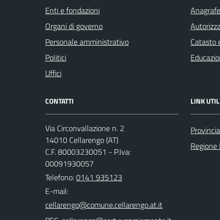
Enti e fondazioni
Anagrafe 
Organi di governo
Autorizza
Personale amministrativo
Catasto e
Politici
Educazio
Uffici
CONTATTI
LINK UTIL
Via Circonvallazione n. 2
Provincia
14010 Cellarengo (AT)
Regione
C.F. 80003230051 - P.Iva:
00091930057
Telefono:
0141 935123
E-mail: