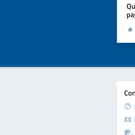
Qu
pa
Valut
Valu
Con