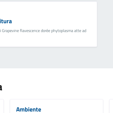
itura
 di Grapevine flavescence dorée phytoplasma atte ad
a
Ambiente