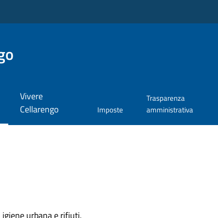
go
Vivere
Trasparenza
Cellarengo
Imposte
amministrativa
igiene urbana e rifiuti.