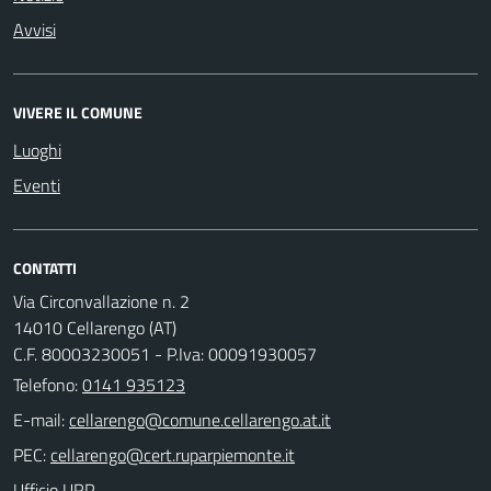
Avvisi
VIVERE IL COMUNE
Luoghi
Eventi
CONTATTI
Via Circonvallazione n. 2
14010 Cellarengo (AT)
C.F. 80003230051 - P.Iva: 00091930057
Telefono:
0141 935123
E-mail:
PEC:
Ufficio URP