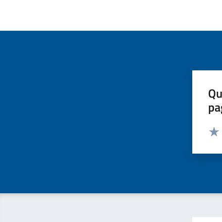
Qu
pa
Valut
Valu