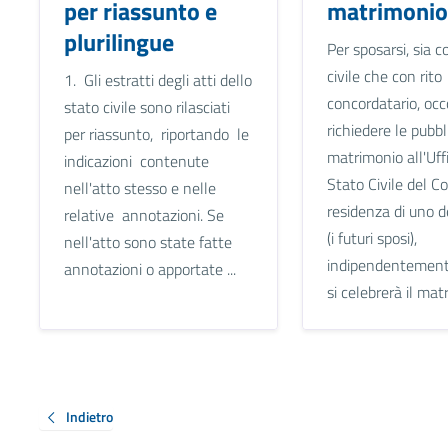
per riassunto e
matrimonio
plurilingue
Per sposarsi, sia c
civile che con rito
1. Gli estratti degli atti dello
concordatario, occ
stato civile sono rilasciati
richiedere le pubbl
per riassunto, riportando le
matrimonio all'Uffi
indicazioni contenute
Stato Civile del C
nell'atto stesso e nelle
residenza di uno d
relative annotazioni. Se
(i futuri sposi),
nell'atto sono state fatte
indipendentement
annotazioni o apportate ...
si celebrerà il matri
Indietro