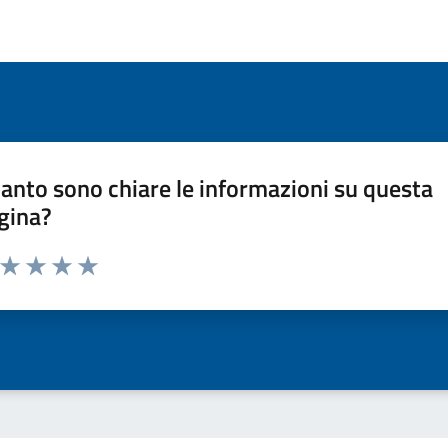
anto sono chiare le informazioni su questa
gina?
a da 1 a 5 stelle la pagina
ta 1 stelle su 5
Valuta 2 stelle su 5
Valuta 3 stelle su 5
Valuta 4 stelle su 5
Valuta 5 stelle su 5